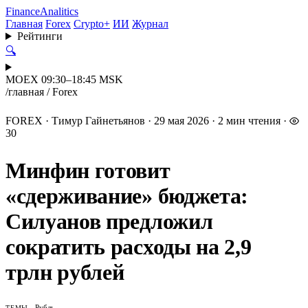
Finance
Analitics
Главная
Forex
Crypto+
ИИ
Журнал
Рейтинги
🔍
MOEX 09:30–18:45 MSK
/
главная
/
Forex
FOREX
·
Тимур Гайнетьянов
·
29 мая 2026
·
2 мин чтения
·
30
Минфин готовит
«сдерживание» бюджета:
Силуанов предложил
сократить расходы на 2,9
трлн рублей
Рубль
ТЕМЫ