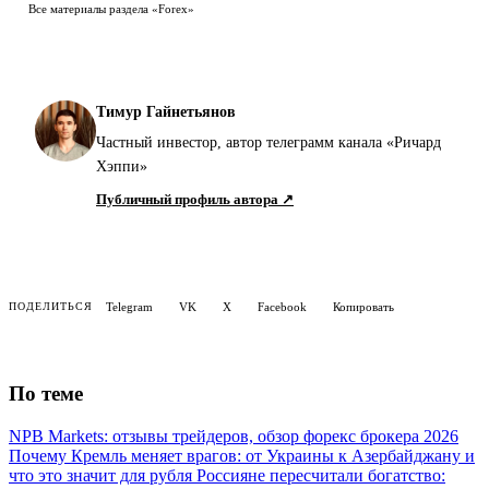
Все материалы раздела «Forex»
Тимур Гайнетьянов
Частный инвестор, автор телеграмм канала «Ричард
Хэппи»
Публичный профиль автора ↗
Telegram
VK
X
Facebook
Копировать
ПОДЕЛИТЬСЯ
По теме
NPB Markets: отзывы трейдеров, обзор форекс брокера 2026
Почему Кремль меняет врагов: от Украины к Азербайджану и
что это значит для рубля
Россияне пересчитали богатство: