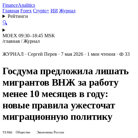
Finance
Analitics
Главная
Forex
Crypto+
ИИ
Журнал
Рейтинги
🔍
MOEX 09:30–18:45 MSK
/
главная
/
Журнал
ЖУРНАЛ
·
Сергей Перев
·
7 мая 2026
·
1 мин чтения
·
33
Госдума предложила лишать
мигрантов ВНЖ за работу
менее 10 месяцев в году:
новые правила ужесточат
миграционную политику
Общество
Экономика России
ТЕМЫ