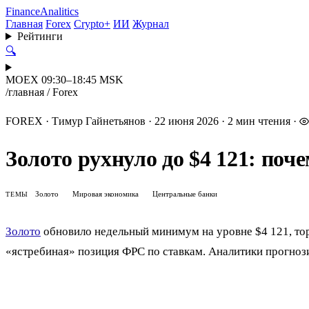
Finance
Analitics
Главная
Forex
Crypto+
ИИ
Журнал
Рейтинги
🔍
MOEX 09:30–18:45 MSK
/
главная
/
Forex
FOREX
·
Тимур Гайнетьянов
·
22 июня 2026
·
2 мин чтения
·
Золото рухнуло до $4 121: по
Золото
Мировая экономика
Центральные банки
ТЕМЫ
Золото
обновило недельный минимум на уровне $4 121, то
«ястребиная» позиция ФРС по ставкам. Аналитики прогнози