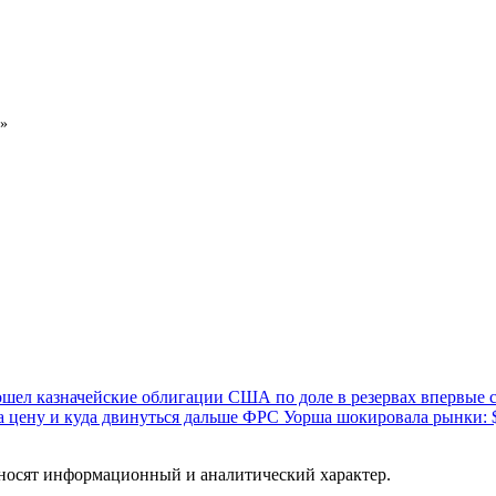
и»
шел казначейские облигации США по доле в резервах впервые с
а цену и куда двинуться дальше
ФРС Уорша шокировала рынки: $7
 носят информационный и аналитический характер.