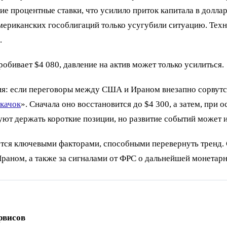
 процентные ставки, что усилило приток капитала в доллар
ериканских гособлигаций только усугубили ситуацию. Техн
.
обивает $4 080, давление на актив может только усилиться.
ия: если переговоры между США и Ираном внезапно сорвутс
скачок
». Сначала оно восстановится до $4 300, а затем, при 
уют держать короткие позиции, но развитие событий может 
ся ключевыми факторами, способными перевернуть тренд. Сл
аном, а также за сигналами от ФРС о дальнейшей монетарн
рвисов