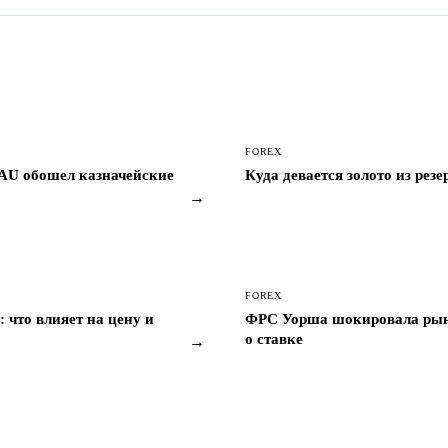
FOREX
XAU обошел казначейские
Куда девается золото из рез
→
FOREX
 что влияет на цену и
ФРС Уорша шокировала рынк
о ставке
→