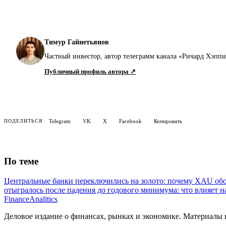
Тимур Гайнетьянов
Частный инвестор, автор телеграмм канала «Ричард Хэпп
Публичный профиль автора ↗
Telegram
VK
X
Facebook
Копировать
ПОДЕЛИТЬСЯ
По теме
Центральные банки переключились на золото: почему XAU обо
отыгралось после падения до годового минимума: что влияет н
Finance
Analitics
Деловое издание о финансах, рынках и экономике. Материалы