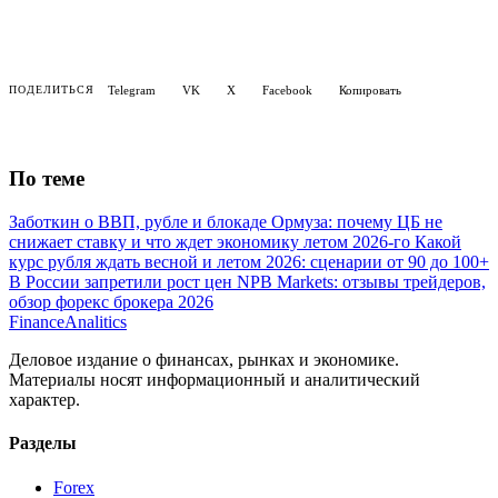
Telegram
VK
X
Facebook
Копировать
ПОДЕЛИТЬСЯ
По теме
Заботкин о ВВП, рубле и блокаде Ормуза: почему ЦБ не
снижает ставку и что ждет экономику летом 2026-го
Какой
курс рубля ждать весной и летом 2026: сценарии от 90 до 100+
В России запретили рост цен
NPB Markets: отзывы трейдеров,
обзор форекс брокера 2026
Finance
Analitics
Деловое издание о финансах, рынках и экономике.
Материалы носят информационный и аналитический
характер.
Разделы
Forex