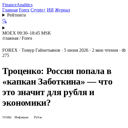
Finance
Analitics
Главная
Forex
Crypto+
ИИ
Журнал
Рейтинги
🔍
MOEX 09:30–18:45 MSK
/
главная
/
Forex
FOREX
·
Тимур Гайнетьянов
·
5 июня 2026
·
2 мин чтения
·
275
Троценко: Россия попала в
«капкан Заботкина» — что
это значит для рубля и
экономики?
Инфляция
Рубль
ТЕМЫ