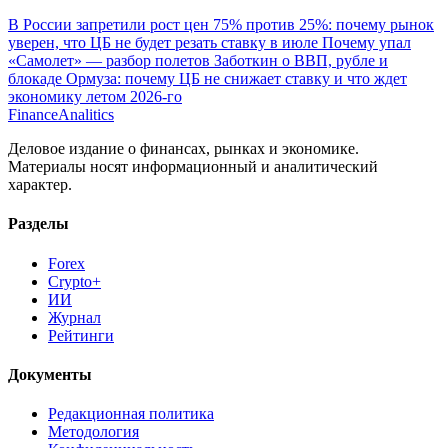
уверен, что ЦБ не будет резать ставку в июле
Почему упал
«Самолет» — разбор полетов
Заботкин о ВВП, рубле и
блокаде Ормуза: почему ЦБ не снижает ставку и что ждет
экономику летом 2026-го
Finance
Analitics
Деловое издание о финансах, рынках и экономике.
Материалы носят информационный и аналитический
характер.
Разделы
Forex
Crypto+
ИИ
Журнал
Рейтинги
Документы
Редакционная политика
Методология
Конфиденциальность
Контакты