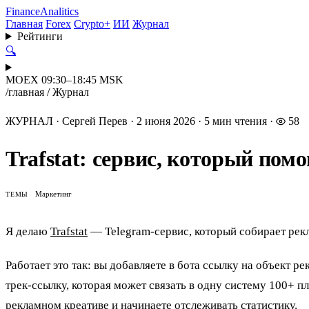
Finance
Analitics
Главная
Forex
Crypto+
ИИ
Журнал
Рейтинги
🔍
MOEX 09:30–18:45 MSK
/
главная
/
Журнал
ЖУРНАЛ
·
Сергей Перев
·
2 июня 2026
·
5 мин чтения
·
58
Trafstat: сервис, который пом
Маркетинг
ТЕМЫ
Я делаю
Trafstat
— Telegram-сервис, который собирает рекл
Работает это так: вы добавляете в бота ссылку на объект ре
трек-ссылку, которая может связать в одну систему 100+ п
рекламном креативе и начинаете отслеживать статистику.