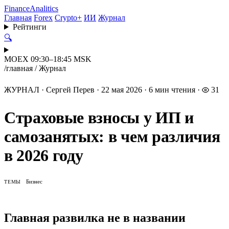
Finance
Analitics
Главная
Forex
Crypto+
ИИ
Журнал
Рейтинги
🔍
MOEX 09:30–18:45 MSK
/
главная
/
Журнал
ЖУРНАЛ
·
Сергей Перев
·
22 мая 2026
·
6 мин чтения
·
31
Страховые взносы у ИП и
самозанятых: в чем различия
в 2026 году
Бизнес
ТЕМЫ
Главная развилка не в названии