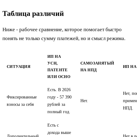
Таблица различий
Ниже - рабочее сравнение, которое помогает быстро
понять не только сумму платежей, но и смысл режима.
ИП НА
УСН,
САМОЗАНЯТЫЙ
СИТУАЦИЯ
ИП НА
ПАТЕНТЕ
НА НПД
ИЛИ ОСНО
Есть. В 2026
Нет, по
Фиксированные
году - 57 390
Нет.
примен
взносы за себя
рублей за
НПД.
полный год.
Есть с
дохода выше
Дополнительный
Нет в 