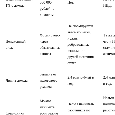
300 000
Нет.
1% с дохода
НПД.
рублей, с
лимитом.
Не формируется
автоматически,
Формируется
Та же л
нужны
Пенсионный
через
что у 
добровольные
стаж
обязательные
стаж не
взносы или
взносы.
автома
другой источник
стажа.
Зависит от
2,4 млн рублей в
2,4 млн
Лимит дохода
налогового
год.
в год.
режима.
Нельзя
Можно
Нельзя нанимать
нанима
нанимать,
работников по
работн
Сотрудники
если режим