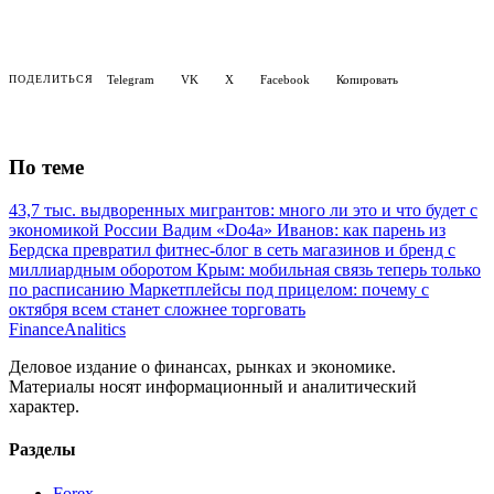
Telegram
VK
X
Facebook
Копировать
ПОДЕЛИТЬСЯ
По теме
43,7 тыс. выдворенных мигрантов: много ли это и что будет с
экономикой России
Вадим «Do4a» Иванов: как парень из
Бердска превратил фитнес-блог в сеть магазинов и бренд с
миллиардным оборотом
Крым: мобильная связь теперь только
по расписанию
Маркетплейсы под прицелом: почему с
октября всем станет сложнее торговать
Finance
Analitics
Деловое издание о финансах, рынках и экономике.
Материалы носят информационный и аналитический
характер.
Разделы
Forex