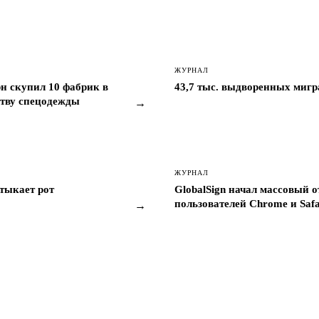
ЖУРНАЛ
 скупил 10 фабрик в
43,7 тыс. выдворенных мигра
ству спецодежды
→
ЖУРНАЛ
атыкает рот
GlobalSign начал массовый о
пользователей Chrome и Safa
→