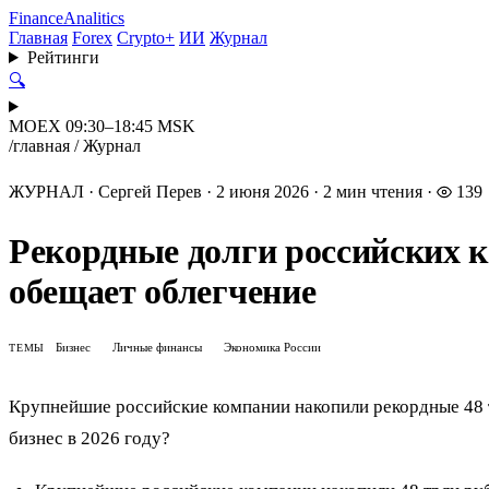
Finance
Analitics
Главная
Forex
Crypto+
ИИ
Журнал
Рейтинги
🔍
MOEX 09:30–18:45 MSK
/
главная
/
Журнал
ЖУРНАЛ
·
Сергей Перев
·
2 июня 2026
·
2 мин чтения
·
139
Рекордные долги российских к
обещает облегчение
Бизнес
Личные финансы
Экономика России
ТЕМЫ
Крупнейшие российские компании накопили рекордные 48 тр
бизнес в 2026 году?