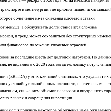
ей долгов — рекорд с 2020 года, когда началась пандемия
 транспорте и металлургии, где прибыль падает из-за санкци
которое облегчение из-за снижения ключевой ставки
ют меньше, а обслуживать долги становится сложнее
высокой, и тренд может сохраниться без структурных измене
били финансовое положение ключевых отраслей
кой за последние шесть лет долговой нагрузкой. По данным
я, не виданного с 2020 года, когда экономику потрясла па
ации (EBITDA) у этих компаний снизилась, что ухудшает их
шних условий: угольной промышленности, нефтегазовом сект
авлением, снижением объемов перевозок и внутреннего спр
ровых рынках и сокращения инвестиций.
пании могут получить некоторое облегчение из-за ожидаемог