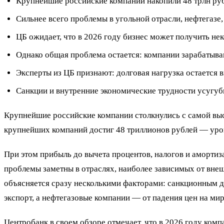
Крупнейшие российские компании накопили 48 трлн рубл
Сильнее всего проблемы в угольной отрасли, нефтегазе,
ЦБ ожидает, что в 2026 году бизнес может получить не
Однако общая проблема остается: компании зарабатыва
Эксперты из ЦБ признают: долговая нагрузка остается 
Санкции и внутренние экономические трудности усугу
Крупнейшие российские компании столкнулись с самой высо
крупнейших компаний достиг 48 триллионов рублей — уровн
При этом прибыль до вычета процентов, налогов и амортиз
проблемы заметны в отраслях, наиболее зависимых от вне
объясняется сразу несколькими факторами: санкционным д
экспорт, а нефтегазовые компании — от падения цен на ми
Центробанк в своем обзоре отмечает, что в 2026 году ком