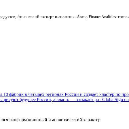
продуктов, финансовый эксперт и аналитик. Автор FinanceAnalitics: го
10 фабрик в четырёх регионах России и создаёт кластер по пр
ы рисуют будущее России, а власть — затыкает рот
GlobalSign н
 носят информационный и аналитический характер.