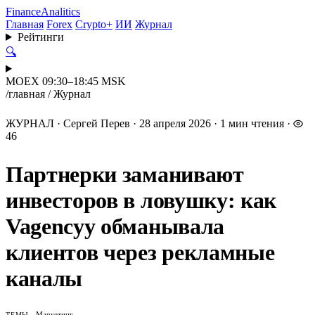
Finance
Analitics
Главная
Forex
Crypto+
ИИ
Журнал
Рейтинги
🔍
MOEX 09:30–18:45 MSK
/
главная
/
Журнал
ЖУРНАЛ
·
Сергей Перев
·
28 апреля 2026
·
1 мин чтения
·
46
Партнерки заманивают
инвесторов в ловушку: как
Vagencyy обманывала
клиентов через рекламные
каналы
Маркетинг
ТЕМЫ