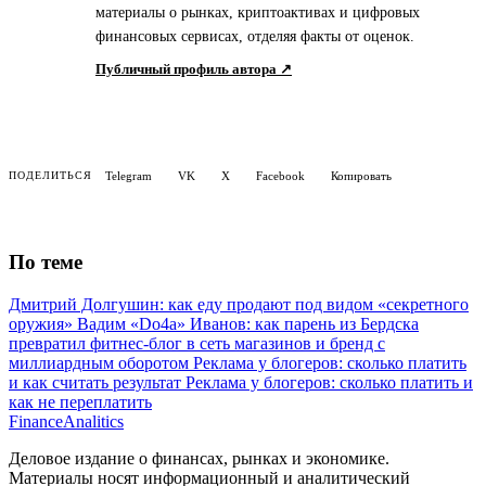
материалы о рынках, криптоактивах и цифровых
финансовых сервисах, отделяя факты от оценок.
Публичный профиль автора ↗
Telegram
VK
X
Facebook
Копировать
ПОДЕЛИТЬСЯ
По теме
Дмитрий Долгушин: как еду продают под видом «секретного
оружия»
Вадим «Do4a» Иванов: как парень из Бердска
превратил фитнес-блог в сеть магазинов и бренд с
миллиардным оборотом
Реклама у блогеров: сколько платить
и как считать результат
Реклама у блогеров: сколько платить и
как не переплатить
Finance
Analitics
Деловое издание о финансах, рынках и экономике.
Материалы носят информационный и аналитический