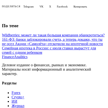
Telegram
VK
X
Facebook
Копировать
ПОДЕЛИТЬСЯ
По теме
Wildberries: может ли такая большая компания обанкротиться?
161-ФЗ: банки заблокировали счета, а теперь докажи, что ты
не осел
Акции «Самолёта» отскочили на ипотечной новости
Семейная ипотека в России: с июля ставки вырастут для
семей с одним ребенком
Finance
Analitics
Деловое издание о финансах, рынках и экономике.
Материалы носят информационный и аналитический
характер.
Разделы
Forex
Crypto+
ИИ