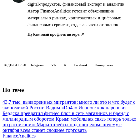
digital-продуктов, финансовый эксперт и аналитик.
Автор FinanceAnalitics: готовит объясняющие
материалы о рынках, криптоактивах и цифровых
финансовых сервисах, отделяя факты от оценок.
Публичный профиль автора ↗
Telegram
VK
X
Facebook
Копировать
ПОДЕЛИТЬСЯ
По теме
43,7 тыс. выдворенных мигрантов: много ли это и что будет с
экономикой России
Вадим «Do4a» Иванов: как парень из
Бердска превратил фитнес-блог в сеть магазинов и бренд с
миллиардным оборотом
Крым: мобильная связь теперь только
по расписанию
Маркетплейсы под прицелом: почему с
октября всем станет сложнее торговать
Finance
Analitics