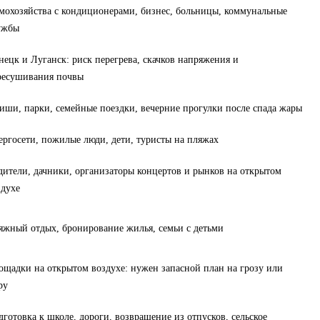
мохозяйства с кондиционерами, бизнес, больницы, коммунальные
ужбы
нецк и Луганск: риск перегрева, скачков напряжения и
ресушивания почвы
иши, парки, семейные поездки, вечерние прогулки после спада жары
ергосети, пожилые люди, дети, туристы на пляжах
дители, дачники, организаторы концертов и рынков на открытом
здухе
яжный отдых, бронирование жилья, семьи с детьми
ощадки на открытом воздухе: нужен запасной план на грозу или
ру
дготовка к школе, дороги, возвращение из отпусков, сельское