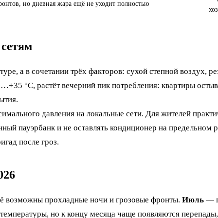
онтов, но дневная жара ещё не уходит полностью
хо
 сетям
туре, а в сочетании трёх факторов: сухой степной воздух, 
…+35 °C, растёт вечерний пик потребления: квартиры остыв
ытия.
ксимального давления на локальные сети. Для жителей прак
енный пауэрбанк и не оставлять кондиционер на предельном
игад после гроз.
026
ещё возможны прохладные ночи и грозовые фронты.
Июль
— г
емпературы, но к концу месяца чаще появляются перепады, 