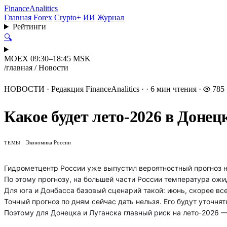
Finance
Analitics
Главная
Forex
Crypto+
ИИ
Журнал
Рейтинги
🔍
MOEX 09:30–18:45 MSK
/
главная
/
Новости
НОВОСТИ
·
Редакция FinanceAnalitics
·
·
6 мин чтения
·
785
Какое будет лето-2026 в Донец
Экономика России
ТЕМЫ
Гидрометцентр России уже выпустил вероятностный прогноз н
По этому прогнозу, на большей части России температура ож
Для юга и Донбасса базовый сценарий такой: июнь, скорее вс
Точный прогноз по дням сейчас дать нельзя. Его будут уточня
Поэтому для Донецка и Луганска главный риск на лето-2026 —