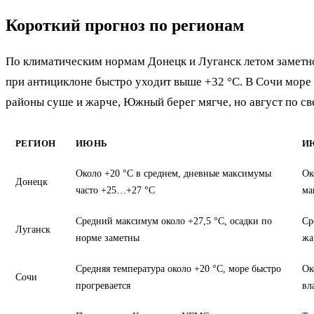
Короткий прогноз по регионам
По климатическим нормам Донецк и Луганск летом заметн
при антициклоне быстро уходит выше +32 °C. В Сочи море 
районы суше и жарче, Южный берег мягче, но август по 
РЕГИОН
ИЮНЬ
И
Около +20 °C в среднем, дневные максимумы
Ок
Донецк
часто +25…+27 °C
ма
Средний максимум около +27,5 °C, осадки по
Ср
Луганск
норме заметны
жа
Средняя температура около +20 °C, море быстро
Ок
Сочи
прогревается
вл