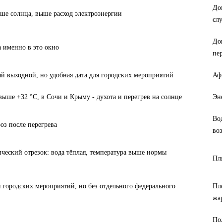
До
ше солнца, выше расход электроэнергии
сл
До
а именно в это окно
пе
ый выходной, но удобная дата для городских мероприятий
Аф
ыше +32 °C, в Сочи и Крыму - духота и перегрев на солнце
Эн
Во
оз после перегрева
во
ческий отрезок: вода тёплая, температура выше нормы
Пл
я городских мероприятий, но без отдельного федерального
Пл
жа
По