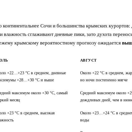
о континентальнее Сочи и большинства крымских курортов:
и влажность сглаживают дневные пики, зато духота переноси
свежему крымскому вероятностному прогнозу ожидается
выш
ЮЛЬ
АВГУСТ
оло +22…+23 °C в среднем, дневные
Около +22 °C в среднем, жар
ксимумы +28…+30 °C и выше
но ночи постепенно мягче
едний максимум около +30 °C, самый
Средний максимум около +2
ркий месяц
дождливых дней, чем в июн
оло +23 °C в среднем, высокая
Около +23…+24 °C в средне
ажность
воды