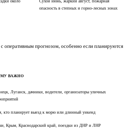
садки около
Сухой июнь, жаркий август, пожарная
опасность в степных и горно-лесных зонах
ть с оперативным прогнозом, особенно если планируются
ОМУ ВАЖНО
нецк, Луганск, дачники, водители, организаторы уличных
роприятий
м, кто планирует выезд к морю или длинный уикенд
чи, Крым, Краснодарский край, поездки из ДНР и ЛНР