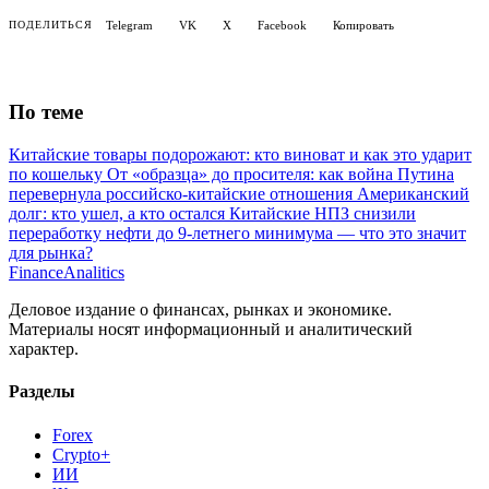
Telegram
VK
X
Facebook
Копировать
ПОДЕЛИТЬСЯ
По теме
Китайские товары подорожают: кто виноват и как это ударит
по кошельку
От «образца» до просителя: как война Путина
перевернула российско-китайские отношения
Американский
долг: кто ушел, а кто остался
Китайские НПЗ снизили
переработку нефти до 9-летнего минимума — что это значит
для рынка?
Finance
Analitics
Деловое издание о финансах, рынках и экономике.
Материалы носят информационный и аналитический
характер.
Разделы
Forex
Crypto+
ИИ