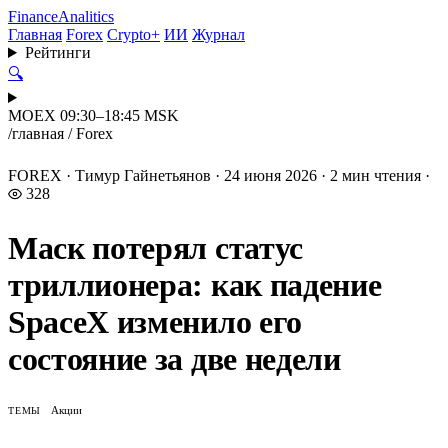
Finance
Analitics
Главная
Forex
Crypto+
ИИ
Журнал
Рейтинги
🔍
MOEX 09:30–18:45 MSK
/
главная
/
Forex
FOREX
·
Тимур Гайнетьянов
·
24 июня 2026
·
2 мин чтения
·
328
Маск потерял статус
триллионера: как падение
SpaceX изменило его
состояние за две недели
Акции
ТЕМЫ