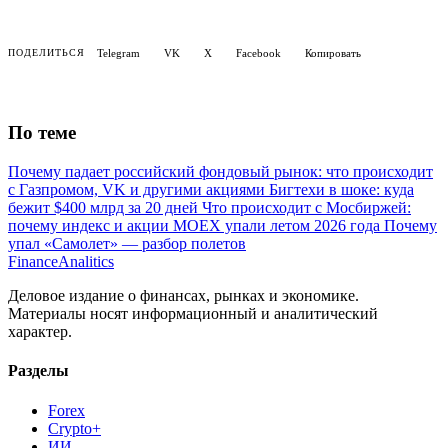
Telegram
VK
X
Facebook
Копировать
ПОДЕЛИТЬСЯ
По теме
Почему падает российский фондовый рынок: что происходит
с Газпромом, VK и другими акциями
Бигтехи в шоке: куда
бежит $400 млрд за 20 дней
Что происходит с Мосбиржей:
почему индекс и акции MOEX упали летом 2026 года
Почему
упал «Самолет» — разбор полетов
Finance
Analitics
Деловое издание о финансах, рынках и экономике.
Материалы носят информационный и аналитический
характер.
Разделы
Forex
Crypto+
ИИ