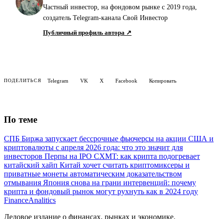
Частный инвестор, на фондовом рынке с 2019 года,
создатель Telegram-канала Свой Инвестор
Публичный профиль автора ↗
Telegram
VK
X
Facebook
Копировать
ПОДЕЛИТЬСЯ
По теме
СПБ Биржа запускает бессрочные фьючерсы на акции США и
криптовалюты с апреля 2026 года: что это значит для
инвесторов
Перпы на IPO CXMT: как крипта подогревает
китайский хайп
Китай хочет считать криптомиксеры и
приватные монеты автоматическим доказательством
отмывания
Япония снова на грани интервенций: почему
крипта и фондовый рынок могут рухнуть как в 2024 году
Finance
Analitics
Деловое издание о финансах, рынках и экономике.