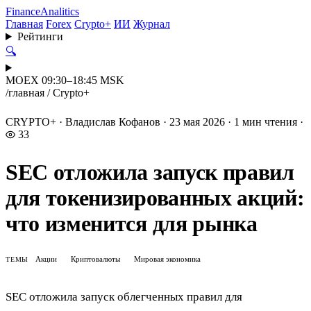
Finance
Analitics
Главная
Forex
Crypto+
ИИ
Журнал
Рейтинги
🔍
MOEX 09:30–18:45 MSK
/
главная
/
Crypto+
CRYPTO+
·
Владислав Кофанов
·
23 мая 2026
·
1 мин чтения
·
33
SEC отложила запуск правил
для токенизированных акций:
что изменится для рынка
Акции
Криптовалюты
Мировая экономика
ТЕМЫ
SEC отложила запуск облегченных правил для