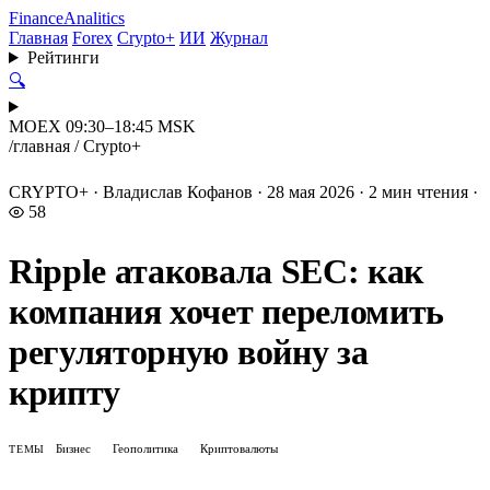
Finance
Analitics
Главная
Forex
Crypto+
ИИ
Журнал
Рейтинги
🔍
MOEX 09:30–18:45 MSK
/
главная
/
Crypto+
CRYPTO+
·
Владислав Кофанов
·
28 мая 2026
·
2 мин чтения
·
58
Ripple атаковала SEC: как
компания хочет переломить
регуляторную войну за
крипту
Бизнес
Геополитика
Криптовалюты
ТЕМЫ