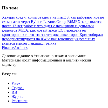
По теме
Хакеры крадут криптовалюту на macOS: как работают новые
схемы атак через Bybit и Lazarus Group
BitMEX закрывается
после 12 лет работы: что будет с позициями и деньгами
клиентов
MiCA: как новый закон ЕС перекраивает
крипторынок и что это значит для инвесторов
Криптобиржи
переориентируются на RWA: как токенизация реальных
активов меняет ландшафт рынка
Finance
Analitics
Деловое издание о финансах, рынках и экономике.
Материалы носят информационный и аналитический
характер.
Разделы
Forex
Crypto+
ИИ
Журнал
Рейтинги