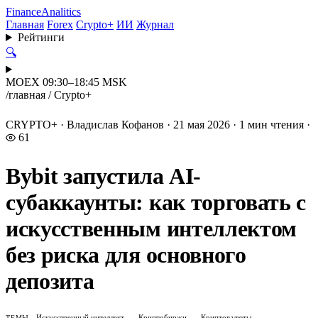
Finance
Analitics
Главная
Forex
Crypto+
ИИ
Журнал
Рейтинги
🔍
MOEX 09:30–18:45 MSK
/
главная
/
Crypto+
CRYPTO+
·
Владислав Кофанов
·
21 мая 2026
·
1 мин чтения
·
61
Bybit запустила AI-
субаккаунты: как торговать с
искусственным интеллектом
без риска для основного
депозита
Искусственный интеллект
Криптобиржи
Криптовалюты
ТЕМЫ