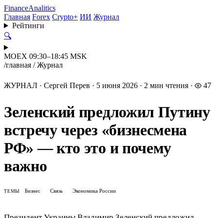
Finance
Analitics
Главная
Forex
Crypto+
ИИ
Журнал
Рейтинги
🔍
MOEX 09:30–18:45 MSK
/
главная
/
Журнал
ЖУРНАЛ
·
Сергей Перев
·
5 июня 2026
·
2 мин чтения
·
47
Зеленский предложил Путину
встречу через «бизнесмена
РФ» — кто это и почему
важно
Бизнес
Связь
Экономика России
ТЕМЫ
Президент Украины Владимир Зеленский предложил