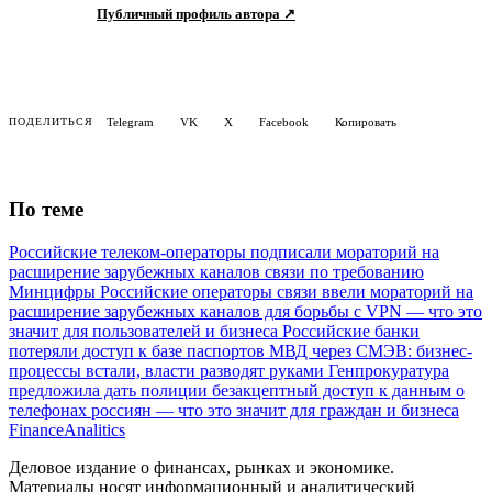
Публичный профиль автора ↗
Telegram
VK
X
Facebook
Копировать
ПОДЕЛИТЬСЯ
По теме
Российские телеком-операторы подписали мораторий на
расширение зарубежных каналов связи по требованию
Минцифры
Российские операторы связи ввели мораторий на
расширение зарубежных каналов для борьбы с VPN — что это
значит для пользователей и бизнеса
Российские банки
потеряли доступ к базе паспортов МВД через СМЭВ: бизнес-
процессы встали, власти разводят руками
Генпрокуратура
предложила дать полиции безакцептный доступ к данным о
телефонах россиян — что это значит для граждан и бизнеса
Finance
Analitics
Деловое издание о финансах, рынках и экономике.
Материалы носят информационный и аналитический