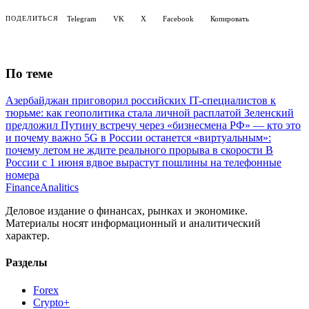
Telegram
VK
X
Facebook
Копировать
ПОДЕЛИТЬСЯ
По теме
Азербайджан приговорил российских IT-специалистов к
тюрьме: как геополитика стала личной расплатой
Зеленский
предложил Путину встречу через «бизнесмена РФ» — кто это
и почему важно
5G в России останется «виртуальным»:
почему летом не ждите реального прорыва в скорости
В
России с 1 июня вдвое вырастут пошлины на телефонные
номера
Finance
Analitics
Деловое издание о финансах, рынках и экономике.
Материалы носят информационный и аналитический
характер.
Разделы
Forex
Crypto+