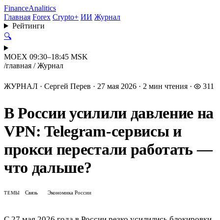
Finance
Analitics
Главная
Forex
Crypto+
ИИ
Журнал
Рейтинги
🔍
MOEX 09:30–18:45 MSK
/
главная
/
Журнал
ЖУРНАЛ
·
Сергей Перев
·
27 мая 2026
·
2 мин чтения
·
311
В России усилили давление на
VPN: Telegram-сервисы и
прокси перестали работать —
что дальше?
Связь
Экономика России
ТЕМЫ
С 27 мая 2026 года в России резко усилились блокировки