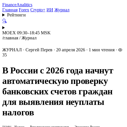
Finance
Analitics
Главная
Forex
Crypto+
ИИ
Журнал
Рейтинги
🔍
MOEX 09:30–18:45 MSK
/
главная
/
Журнал
ЖУРНАЛ
·
Сергей Перев
·
20 апреля 2026
·
1 мин чтения
·
35
В России с 2026 года начнут
автоматическую проверку
банковских счетов граждан
для выявления неуплаты
налогов
Налоги
Регулирование криптовалют
Экономика России
ТЕМЫ