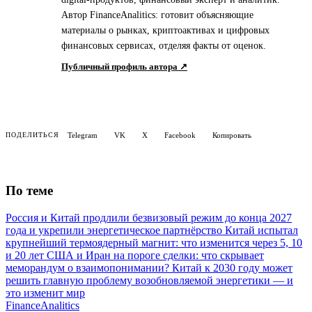
Автор FinanceAnalitics: готовит объясняющие
материалы о рынках, криптоактивах и цифровых
финансовых сервисах, отделяя факты от оценок.
Публичный профиль автора ↗
Telegram
VK
X
Facebook
Копировать
ПОДЕЛИТЬСЯ
По теме
Россия и Китай продлили безвизовый режим до конца 2027
года и укрепили энергетическое партнёрство
Китай испытал
крупнейший термоядерный магнит: что изменится через 5, 10
и 20 лет
США и Иран на пороге сделки: что скрывает
меморандум о взаимопонимании?
Китай к 2030 году может
решить главную проблему возобновляемой энергетики — и
это изменит мир
Finance
Analitics