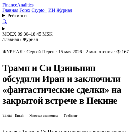
Finance
Analitics
Главная
Forex
Crypto+
ИИ
Журнал
Рейтинги
🔍
MOEX 09:30–18:45 MSK
/
главная
/
Журнал
ЖУРНАЛ
·
Сергей Перев
·
15 мая 2026
·
2 мин чтения
·
167
Трамп и Си Цзиньпин
обсудили Иран и заключили
«фантастические сделки» на
закрытой встрече в Пекине
Китай
Мировая экономика
Трейдинг
ТЕМЫ
Дональд Трамп и Си Цзиньпин провели личную встречу в