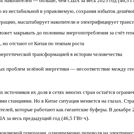
ых накопителей — больше, чем США за весь 2025 год (46,5 Г
из нестабильной в управляемую, сохраняя избыток дешёвой
рацию, масштабирует накопители и электрифицирует трансп
ожет закрывать до половины энергопотребления за счёт rene
но отстают от Китая по темпам роста
нергетической трансформацией в истории человечества
х проблем зелёной энергетики — несоответствие между гене
источников их доля в сетях многих стран остаётся ограниче
и станциями. Но в Китае ситуация меняется на глазах. Стра
елей, которые работают как гигантские буферы. В декабре 2
ША за весь предыдущий год (46,5 ГВт·ч).
овляемой генерации, одновременно переводя на электричес