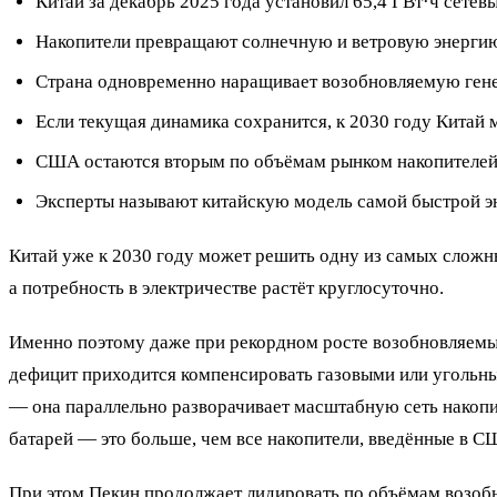
Китай за декабрь 2025 года установил 65,4 ГВт·ч сетев
Накопители превращают солнечную и ветровую энергию 
Страна одновременно наращивает возобновляемую гене
Если текущая динамика сохранится, к 2030 году Китай м
США остаются вторым по объёмам рынком накопителей, 
Эксперты называют китайскую модель самой быстрой э
Китай уже к 2030 году может решить одну из самых сложны
а потребность в электричестве растёт круглосуточно.
Именно поэтому даже при рекордном росте возобновляемых 
дефицит приходится компенсировать газовыми или угольным
— она параллельно разворачивает масштабную сеть накопит
батарей — это больше, чем все накопители, введённые в С
При этом Пекин продолжает лидировать по объёмам возобн