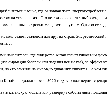
риблизиться к точке, где основная часть энергопотребления
ях на угле или газе. Это не только сократит выбросы, но и
чером, а ночные ветровые мощности — утром. Однако есть д
модель станет эталоном для других стран. Энергетический 
ратится.
ми накопителей, где лидерство Китая станет ключевым факто
та сырья для батарей или падения цен на газ), то эффект о
и, но его влияние на мировую динамику снизится. За чем сл
и Китай продолжит рост в 2026 году, это подтвердит сцена
овать китайскую модель или развернут собственные подходы.