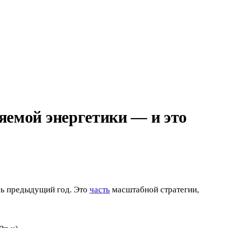
яемой энергетики — и это
есь предыдущий год. Это
часть
масштабной стратегии,