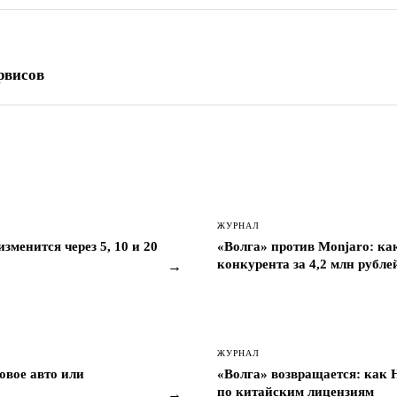
рвисов
ЖУРНАЛ
менится через 5, 10 и 20
«Волга» против Monjaro: ка
конкурента за 4,2 млн рубле
→
ЖУРНАЛ
овое авто или
«Волга» возвращается: как
по китайским лицензиям
→