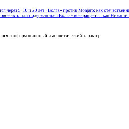
 через 5, 10 и 20 лет
«Волга» против Monjaro: как отечественн
новое авто или подержанное
«Волга» возвращается: как Нижний
 носят информационный и аналитический характер.