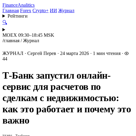
Finance
Analitics
Главная
Forex
Crypto+
ИИ
Журнал
Рейтинги
🔍
MOEX 09:30–18:45 MSK
/
главная
/
Журнал
ЖУРНАЛ
·
Сергей Перев
·
24 марта 2026
·
1 мин чтения
·
44
Т-Банк запустил онлайн-
сервис для расчетов по
сделкам с недвижимостью:
как это работает и почему это
важно
Трейдинг
ТЕМЫ