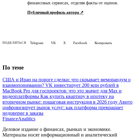
финансовых сервисах, отделяя факты от оценок.
Публичный профиль автора ↗
Telegram
VK
X
Facebook
Копировать
ПОДЕЛИТЬСЯ
По теме
США и Иран на пороге сделки: что скрывает меморандум о
взаимопонимании?
VK инвестирует 200 млн рублей в
MacBook Pro для госпроектов: что это значит для Max и
видеоплатформы
Как купить квартиру в ипотеку на
вторичном рынке: пошаговая инструкция в 2026 году
Авито
цифровизирует рынок услуг: как платформа превращает
недоверие в заказы
Finance
Analitics
Деловое издание о финансах, рынках и экономике.
Материалы носят информационный и аналитический