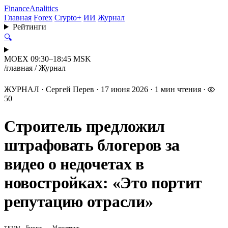
Finance
Analitics
Главная
Forex
Crypto+
ИИ
Журнал
Рейтинги
🔍
MOEX 09:30–18:45 MSK
/
главная
/
Журнал
ЖУРНАЛ
·
Сергей Перев
·
17 июня 2026
·
1 мин чтения
·
50
Строитель предложил
штрафовать блогеров за
видео о недочетах в
новостройках: «Это портит
репутацию отрасли»
Бизнес
Маркетинг
ТЕМЫ