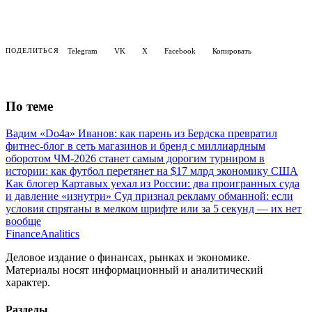
Telegram
VK
X
Facebook
Копировать
ПОДЕЛИТЬСЯ
По теме
Вадим «Do4a» Иванов: как парень из Бердска превратил
фитнес-блог в сеть магазинов и бренд с миллиардным
оборотом
ЧМ-2026 станет самым дорогим турниром в
истории: как футбол перетянет на $17 млрд экономику США
Как блогер Картавых уехал из России: два проигранных суда
и давление «изнутри»
Суд признал рекламу обманной: если
условия спрятаны в мелком шрифте или за 5 секунд — их нет
вообще
Finance
Analitics
Деловое издание о финансах, рынках и экономике.
Материалы носят информационный и аналитический
характер.
Разделы