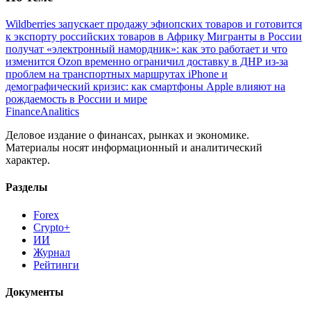
Wildberries запускает продажу эфиопских товаров и готовится
к экспорту российских товаров в Африку
Мигранты в России
получат «электронный намордник»: как это работает и что
изменится
Ozon временно ограничил доставку в ДНР из-за
проблем на транспортных маршрутах
iPhone и
демографический кризис: как смартфоны Apple влияют на
рождаемость в России и мире
Finance
Analitics
Деловое издание о финансах, рынках и экономике.
Материалы носят информационный и аналитический
характер.
Разделы
Forex
Crypto+
ИИ
Журнал
Рейтинги
Документы