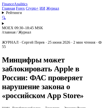
Finance
Analitics
Главная
Forex
Crypto+
ИИ
Журнал
Рейтинги
🔍
MOEX 09:30–18:45 MSK
/
главная
/
Журнал
ЖУРНАЛ
·
Сергей Перев
·
25 июня 2026
·
2 мин чтения
·
55
Минцифры может
заблокировать Apple в
России: ФАС проверяет
нарушение закона о
«российском App Store»
Потребительский рынок
Технологии
Экономика России
ТЕМЫ