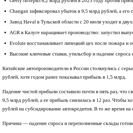
Geely потерял 6,2 млрд рублей в 2025 году против прибы
Changan зафиксировал убыток в 9,5 млрд рублей, а его
Завод Haval в Тульской области с 20 июля уходит в дв
AGR в Калуге наращивает производство: запустил выпуск
Evolute восстанавливает липецкий цех после пожара и 
Высокие ключевые ставки, утильсбор и падение спроса
Китайские автопроизводители в России столкнулись с серь
рублей, хотя годом ранее показывал прибыль в 1,5 млрд.
Падение чистой прибыли составило почти в пять раз, что 
9,5 млрд рублей, а ее прибыль снизилась в 12 раз. Чтобы 
рублей на субсидирование автокредитов. В то же время на
Причина — падение спроса и переполненные склады готово