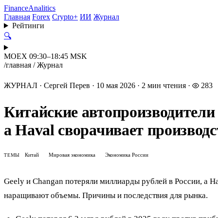
Finance
Analitics
Главная
Forex
Crypto+
ИИ
Журнал
Рейтинги
🔍
MOEX 09:30–18:45 MSK
/
главная
/
Журнал
ЖУРНАЛ
·
Сергей Перев
·
10 мая 2026
·
2 мин чтения
·
283
Китайские автопроизводители 
а Haval сворачивает производс
Китай
Мировая экономика
Экономика России
ТЕМЫ
Geely и Changan потеряли миллиарды рублей в России, а Ha
наращивают объемы. Причины и последствия для рынка.