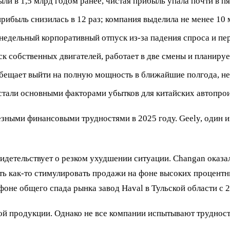
ли в 1,5 млрд годом ранее, чистая прибыль упала почти в пя
 прибыль снизилась в 12 раз; компания выделила не менее 10
ухнедельный корпоративный отпуск из-за падения спроса и п
 собственных двигателей, работает в две смены и планирует
обещает выйти на полную мощность в ближайшие полгода, не
 стали основными факторами убытков для китайских автопро
езными финансовыми трудностями в 2025 году. Geely, один и
свидетельствует о резком ухудшении ситуации. Changan оказ
хоть как-то стимулировать продажи на фоне высоких процент
 фоне общего спада рынка завод Haval в Тульской области с
й продукции. Однако не все компании испытывают трудност