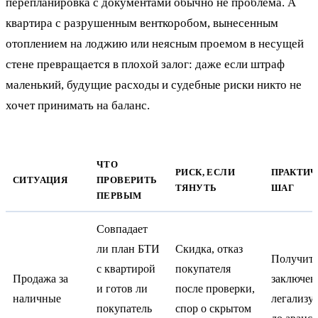
перепланировка с документами обычно не проблема. А
квартира с разрушенным венткоробом, вынесенным
отоплением на лоджию или неясным проемом в несущей
стене превращается в плохой залог: даже если штраф
маленький, будущие расходы и судебные риски никто не
хочет принимать на баланс.
ЧТО
РИСК, ЕСЛИ
ПРАКТИ
СИТУАЦИЯ
ПРОВЕРИТЬ
ТЯНУТЬ
ШАГ
ПЕРВЫМ
Совпадает
ли план БТИ
Скидка, отказ
Получит
с квартирой
покупателя
Продажа за
заключен
и готов ли
после проверки,
наличные
легализу
покупатель
спор о скрытом