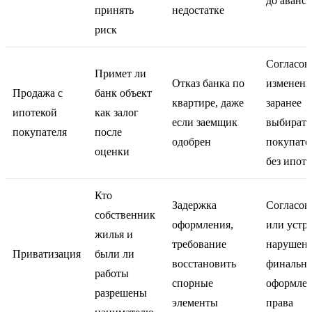
до аванса
принять
недостатке
риск
Согласов
Примет ли
Отказ банка по
изменени
Продажа с
банк объект
квартире, даже
заранее
ипотекой
как залог
если заемщик
выбирать
покупателя
после
одобрен
покупате
оценки
без ипот
Кто
Задержка
Согласов
собственник
оформления,
или устр
жилья и
требование
нарушени
Приватизация
были ли
восстановить
финально
работы
спорные
оформле
разрешены
элементы
права