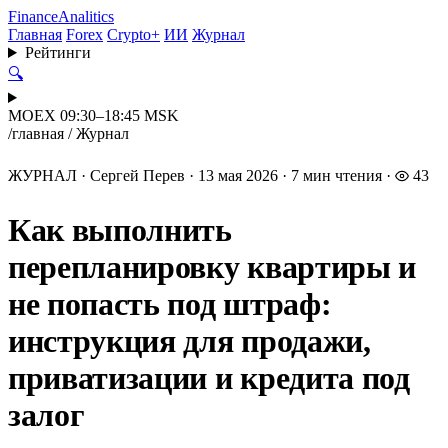
Finance
Analitics
Главная
Forex
Crypto+
ИИ
Журнал
Рейтинги
🔍
MOEX 09:30–18:45 MSK
/
главная
/
Журнал
ЖУРНАЛ
·
Сергей Перев
·
13 мая 2026
·
7 мин чтения
·
43
Как выполнить
перепланировку квартиры и
не попасть под штраф:
инструкция для продажи,
приватизации и кредита под
залог