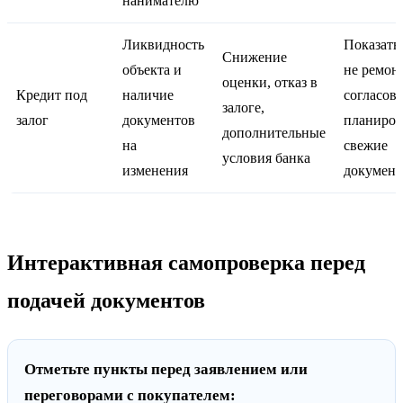
нанимателю
Ликвидность
Показать
Снижение
объекта и
не ремонт
оценки, отказ в
Кредит под
наличие
согласов
залоге,
залог
документов
планиров
дополнительные
на
свежие
условия банка
изменения
докумен
Интерактивная самопроверка перед
подачей документов
Отметьте пункты перед заявлением или
переговорами с покупателем: