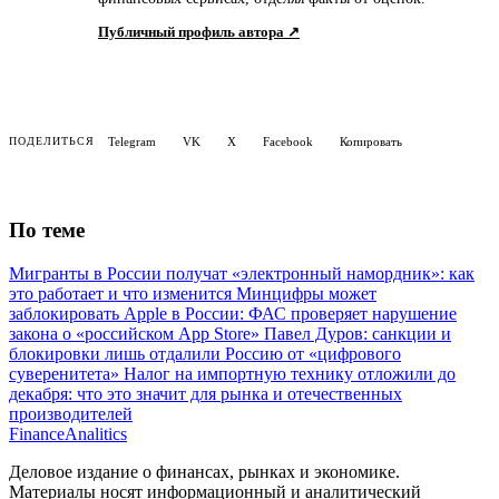
Публичный профиль автора ↗
Telegram
VK
X
Facebook
Копировать
ПОДЕЛИТЬСЯ
По теме
Мигранты в России получат «электронный намордник»: как
это работает и что изменится
Минцифры может
заблокировать Apple в России: ФАС проверяет нарушение
закона о «российском App Store»
Павел Дуров: санкции и
блокировки лишь отдалили Россию от «цифрового
суверенитета»
Налог на импортную технику отложили до
декабря: что это значит для рынка и отечественных
производителей
Finance
Analitics
Деловое издание о финансах, рынках и экономике.
Материалы носят информационный и аналитический
характер.