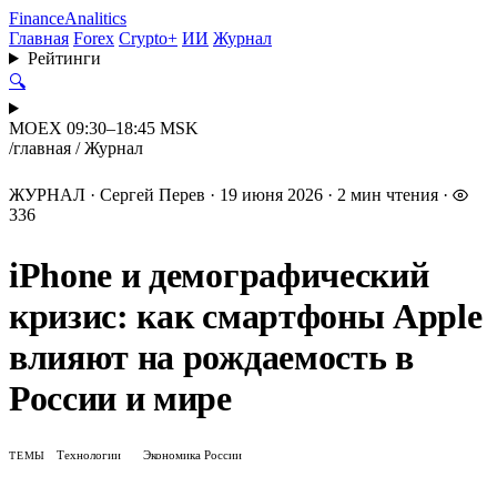
Finance
Analitics
Главная
Forex
Crypto+
ИИ
Журнал
Рейтинги
🔍
MOEX 09:30–18:45 MSK
/
главная
/
Журнал
ЖУРНАЛ
·
Сергей Перев
·
19 июня 2026
·
2 мин чтения
·
336
iPhone и демографический
кризис: как смартфоны Apple
влияют на рождаемость в
России и мире
Технологии
Экономика России
ТЕМЫ