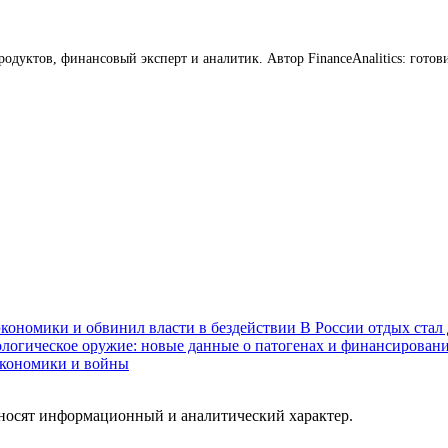
продуктов, финансовый эксперт и аналитик. Автор FinanceAnalitics: го
экономики и обвинил власти в бездействии
В России отдых стал
ологическое оружие: новые данные о патогенах и финансирова
 экономики и войны
 носят информационный и аналитический характер.