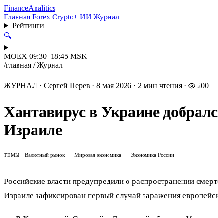
Finance
Analitics
Главная
Forex
Crypto+
ИИ
Журнал
Рейтинги
🔍
MOEX 09:30–18:45 MSK
/
главная
/
Журнал
ЖУРНАЛ
·
Сергей Перев
·
8 мая 2026
·
2 мин чтения
·
200
Хантавирус в Украине добрался
Израиле
Валютный рынок
Мировая экономика
Экономика России
ТЕМЫ
Российские власти предупредили о распространении смерте
Израиле зафиксирован первый случай заражения европейс