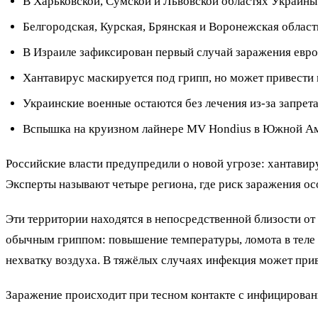
В Харьковской, Сумской и Львовской областях Украины
Белгородская, Курская, Брянская и Воронежская области
В Израиле зафиксирован первый случай заражения евр
Хантавирус маскируется под грипп, но может привести к
Украинские военные остаются без лечения из-за запрет
Вспышка на круизном лайнере MV Hondius в Южной Аме
Российские власти предупредили о новой угрозе: хантави
Эксперты называют четыре региона, где риск заражения ос
Эти территории находятся в непосредственной близости от
обычным гриппом: повышение температуры, ломота в теле и
нехватку воздуха. В тяжёлых случаях инфекция может прив
Заражение происходит при тесном контакте с инфицирован