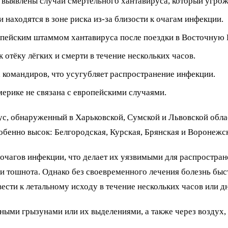
 выявлены случаи смертельного хантавируса, который угро
 находятся в зоне риска из-за близости к очагам инфекции.
опейским штаммом хантавируса после поездки в Восточную 
 отёку лёгких и смерти в течение нескольких часов.
а командиров, что усугубляет распространение инфекции.
рике не связана с европейскими случаями.
рус, обнаруженный в Харьковской, Сумской и Львовской обл
обенно высок: Белгородская, Курская, Брянская и Воронежск
 очагов инфекции, что делает их уязвимыми для распростран
 тошнота. Однако без своевременного лечения болезнь быст
ести к летальному исходу в течение нескольких часов или д
ными грызунами или их выделениями, а также через воздух,