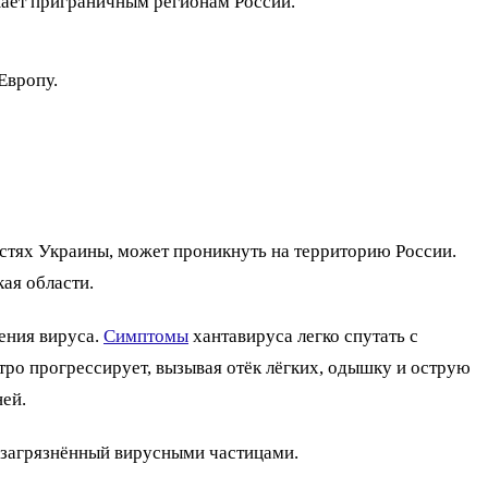
жает приграничным регионам России.
Европу.
астях Украины, может проникнуть на территорию России.
ая области.
ения вируса.
Симптомы
хантавируса легко спутать с
ро прогрессирует, вызывая отёк лёгких, одышку и острую
ней.
 загрязнённый вирусными частицами.