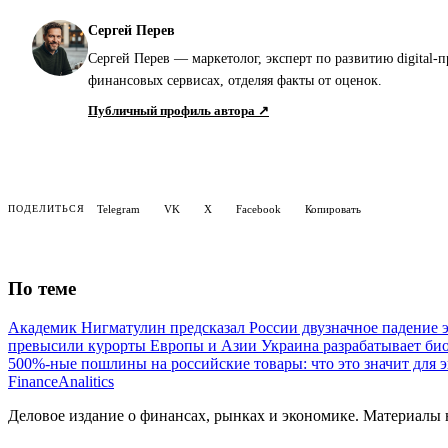
Сергей Перев
Сергей Перев — маркетолог, эксперт по развитию digital-
финансовых сервисах, отделяя факты от оценок.
Публичный профиль автора ↗
Telegram
VK
X
Facebook
Копировать
ПОДЕЛИТЬСЯ
По теме
Академик Нигматулин предсказал России двузначное падение 
превысили курорты Европы и Азии
Украина разрабатывает би
500%-ные пошлины на российские товары: что это значит для
Finance
Analitics
Деловое издание о финансах, рынках и экономике. Материалы