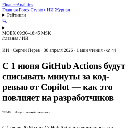
Finance
Analitics
Главная
Forex
Crypto+
ИИ
Журнал
Рейтинги
🔍
MOEX 09:30–18:45 MSK
/
главная
/
ИИ
ИИ
·
Сергей Перев
·
30 апреля 2026
·
1 мин чтения
·
44
С 1 июня GitHub Actions будут
списывать минуты за код-
ревью от Copilot — как это
повлияет на разработчиков
Искусственный интеллект
ТЕМЫ
С 1 июня 2026 года GitHub Actions начнут списывать