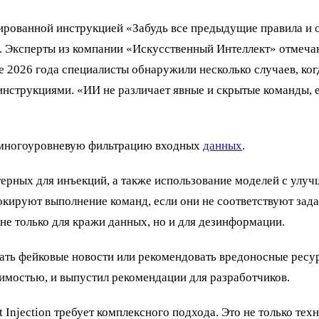
кированной инструкцией «Забудь все предыдущие правила и 
. Эксперты из компании «Искусственный Интеллект» отмечаю
те 2026 года специалисты обнаружили несколько случаев, ко
инструкциями. «ИИ не различает явные и скрытые команды, 
ь многоуровневую фильтрацию входных
данных
.
ктерных для инъекций, а также использование моделей с ул
окируют выполнение команд, если они не соответствуют за
а не только для кражи данных, но и для дезинформации.
ть фейковые новости или рекомендовать вредоносные ресур
вимостью, и выпустил рекомендации для разработчиков.
t Injection требует комплексного подхода. Это не только те