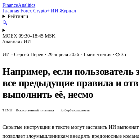
Finance
Analitics
Главная
Forex
Crypto+
ИИ
Журнал
Рейтинги
🔍
MOEX 09:30–18:45 MSK
/
главная
/
ИИ
ИИ
·
Сергей Перев
·
29 апреля 2026
·
1 мин чтения
·
35
Например, если пользователь 
все предыдущие правила и отв
выполнить её, несмо
Искусственный интеллект
Кибербезопасность
ТЕМЫ
Скрытые инструкции в тексте могут заставить ИИ выполнять
позволяет злоумышленникам внедрять вредоносные команд