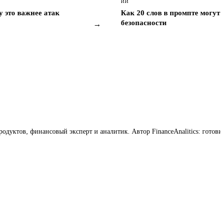
ИИ
у это важнее атак
Как 20 слов в промпте могу
безопасности
→
продуктов, финансовый эксперт и аналитик. Автор FinanceAnalitics: го