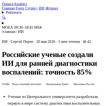
Finance
Analitics
Главная
Forex
Crypto+
ИИ
Журнал
Рейтинги
🔍
MOEX 09:30–18:45 MSK
/
главная
/
ИИ
ИИ
·
Сергей Перев
·
20 мая 2026
·
1 мин чтения
·
42
Российские ученые создали
ИИ для ранней диагностики
воспалений: точность 85%
Искусственный интеллект
Центральные банки
Экономика России
ТЕМЫ
Ученые из Центрального университета разработали
первую в мире систему диагностики воспалительных