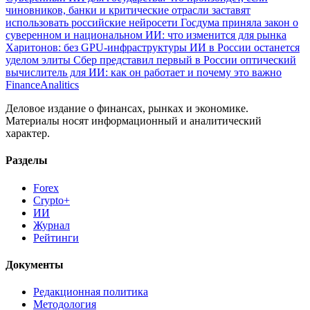
чиновников, банки и критические отрасли заставят
использовать российские нейросети
Госдума приняла закон о
суверенном и национальном ИИ: что изменится для рынка
Харитонов: без GPU-инфраструктуры ИИ в России останется
уделом элиты
Сбер представил первый в России оптический
вычислитель для ИИ: как он работает и почему это важно
Finance
Analitics
Деловое издание о финансах, рынках и экономике.
Материалы носят информационный и аналитический
характер.
Разделы
Forex
Crypto+
ИИ
Журнал
Рейтинги
Документы
Редакционная политика
Методология