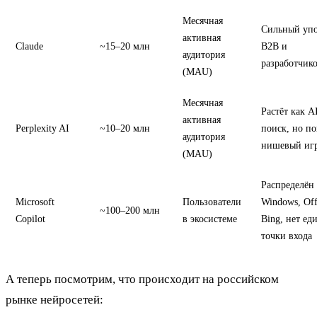
Месячная
Сильный упо
активная
Claude
~15–20 млн
B2B и
аудитория
разработчик
(MAU)
Месячная
Растёт как A
активная
Perplexity AI
~10–20 млн
поиск, но по
аудитория
нишевый иг
(MAU)
Распределён
Microsoft
Пользователи
Windows, Off
~100–200 млн
Copilot
в экосистеме
Bing, нет ед
точки входа
А теперь посмотрим, что происходит на российском
рынке нейросетей: