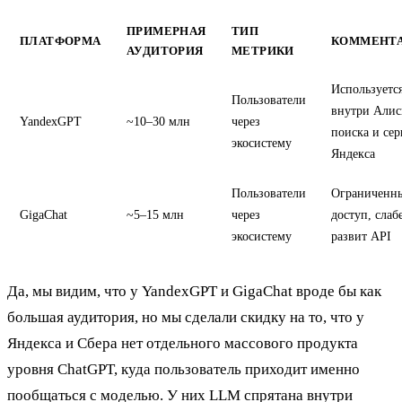
ПРИМЕРНАЯ
ТИП
ПЛАТФОРМА
КОММЕНТ
АУДИТОРИЯ
МЕТРИКИ
Используетс
Пользователи
внутри Алис
YandexGPT
~10–30 млн
через
поиска и се
экосистему
Яндекса
Пользователи
Ограниченн
GigaChat
~5–15 млн
через
доступ, слаб
экосистему
развит API
Да, мы видим, что у YandexGPT и GigaChat вроде бы как
большая аудитория, но мы сделали скидку на то, что у
Яндекса и Сбера нет отдельного массового продукта
уровня ChatGPT, куда пользователь приходит именно
пообщаться с моделью. У них LLM спрятана внутри