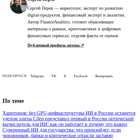
Сергей Перев
Сергей Перев — маркетолог, эксперт по развитию
digital-продуктов, финансовый эксперт и аналитик.
Автор FinanceAnalitics: готовит объясняющие
материалы о рынках, криптоактивах и цифровых
финансовых сервисах, отделяя факты от оценок.
Публичный профиль автора ↗
Telegram
VK
X
Facebook
Копировать
ПОДЕЛИТЬСЯ
По теме
Харитонов: без GPU-инфраструктуры ИИ в России останется
уделом элиты
Сбер представил первый в России оптический
вычислитель для ИИ: как он работает и почему это важно
Суверенный ИИ для государства: что произойдет, если