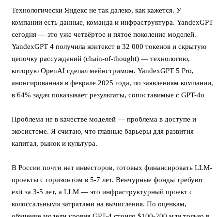
Технологически Яндекс не так далеко, как кажется. У
компании есть данные, команда и инфраструктура. YandexGPT
сегодня — это уже четвёртое и пятое поколение моделей.
YandexGPT 4 получила контекст в 32 000 токенов и скрытую
цепочку рассуждений (chain-of-thought) — технологию,
которую OpenAI сделал мейнстримом. YandexGPT 5 Pro,
анонсированная в феврале 2025 года, по заявлениям компании,
в 64% задач показывает результаты, сопоставимые с GPT-4o
Проблема не в качестве моделей — проблема в доступе и
экосистеме. Я считаю, что главные барьеры для развития -
капитал, рынок и культура.
В России почти нет инвесторов, готовых финансировать LLM-
проекты с горизонтом в 5-7 лет. Венчурные фонды требуют
exit за 3-5 лет, а LLM — это инфраструктурный проект с
колоссальными затратами на вычисления. По оценкам,
обучение модели уровня GPT-4 стоило $100-200 млн только в