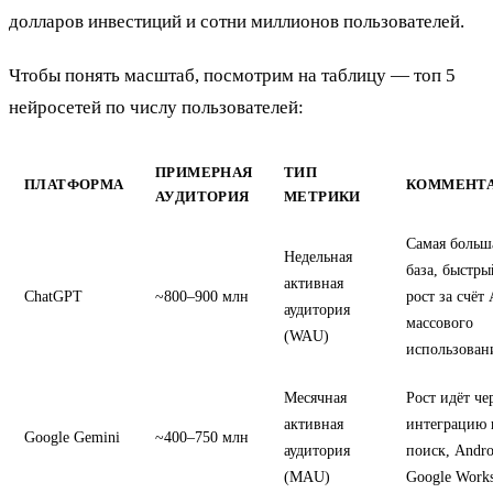
долларов инвестиций и сотни миллионов пользователей.
Чтобы понять масштаб, посмотрим на таблицу — топ 5
нейросетей по числу пользователей:
ПРИМЕРНАЯ
ТИП
ПЛАТФОРМА
КОММЕНТ
АУДИТОРИЯ
МЕТРИКИ
Самая больш
Недельная
база, быстры
активная
ChatGPT
~800–900 млн
рост за счёт
аудитория
массового
(WAU)
использован
Месячная
Рост идёт че
активная
интеграцию 
Google Gemini
~400–750 млн
аудитория
поиск, Andro
(MAU)
Google Work