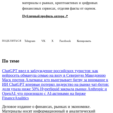
материалы о рынках, криптоактивах и цифровых
финансовых сервисах, отделяя факты от оценок.
Публичный профиль автора ↗
Telegram
VK
X
Facebook
Копировать
ПОДЕЛИТЬСЯ
По теме
ChatGPT ввел в заблуждение российских туристов: как
нейросеть обманула семью на визу в Северную Македонию
Маск против Альтмана: кто выигрывает битву за внимание к
ИИ
ChatGPT впервые потерял лидерство на рынке чат-ботов:
доля упала ниже 50%
Hyperliquid закрыла рынки Anthropic и
OpenAI: что произошло с AI-активами на бирже
Finance
Analitics
Деловое издание о финансах, рынках и экономике.
Материалы носят информационный и аналитический