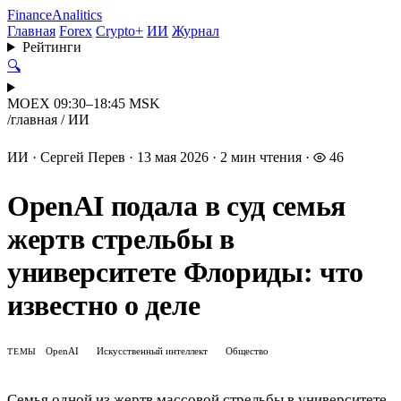
Finance
Analitics
Главная
Forex
Crypto+
ИИ
Журнал
Рейтинги
🔍
MOEX 09:30–18:45 MSK
/
главная
/
ИИ
ИИ
·
Сергей Перев
·
13 мая 2026
·
2 мин чтения
·
46
OpenAI подала в суд семья
жертв стрельбы в
университете Флориды: что
известно о деле
OpenAI
Искусственный интеллект
Общество
ТЕМЫ
Семья одной из жертв массовой стрельбы в университете