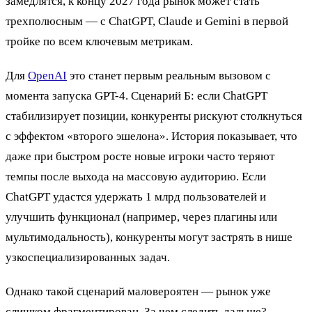
замедлятся, к концу 2027 года рынок может стать
трехполюсным — с ChatGPT, Claude и Gemini в первой
тройке по всем ключевым метрикам.
Для
OpenAI
это станет первым реальным вызовом с
момента запуска GPT-4. Сценарий Б: если ChatGPT
стабилизирует позиции, конкуренты рискуют столкнуться
с эффектом «второго эшелона». История показывает, что
даже при быстром росте новые игроки часто теряют
темпы после выхода на массовую аудиторию. Если
ChatGPT удастся удержать 1 млрд пользователей и
улучшить функционал (например, через плагины или
мультимодальность), конкуренты могут застрять в нише
узкоспециализированных задач.
Однако такой сценарий маловероятен — рынок уже
слишком фрагментирован. За чем следить дальше?