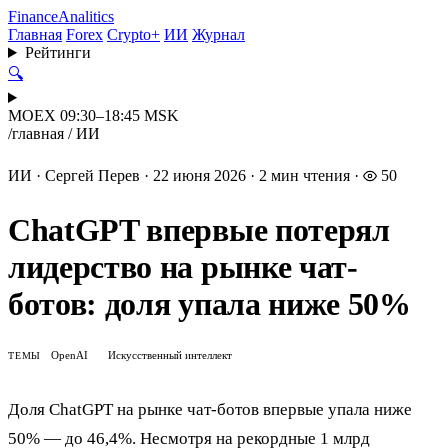
Finance
Analitics
Главная
Forex
Crypto+
ИИ
Журнал
Рейтинги
🔍
MOEX 09:30–18:45 MSK
/
главная
/
ИИ
ИИ
·
Сергей Перев
·
22 июня 2026
·
2 мин чтения
·
50
ChatGPT впервые потерял
лидерство на рынке чат-
ботов: доля упала ниже 50%
OpenAI
Искусственный интеллект
ТЕМЫ
Доля ChatGPT на рынке чат-ботов впервые упала ниже
50% — до 46,4%. Несмотря на рекордные 1 млрд