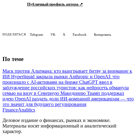
Публичный профиль автора ↗
Telegram
VK
X
Facebook
Копировать
ПОДЕЛИТЬСЯ
По теме
Маск против Альтмана: кто выигрывает битву за внимание к
ИИ
Hyperliquid закрыла рынки Anthropic и OpenAI: что
произошло с AI-активами на бирже
ChatGPT ввел в
заблуждение российских туристов: как нейросеть обманула
семью на визу в Северную Македонию
Трамп поддержал
идею OpenAI раздать доли ИИ-компаний американцам — что
это значит для будущего регулирования
Finance
Analitics
Деловое издание о финансах, рынках и экономике.
Материалы носят информационный и аналитический
характер.