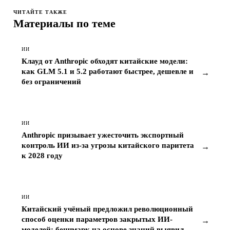
Материалы по теме
ИИ
Клауд от Anthropic обходят китайские модели:
как GLM 5.1 и 5.2 работают быстрее, дешевле и
→
без ограничений
ИИ
Anthropic призывает ужесточить экспортный
контроль ИИ из-за угрозы китайского паритета
→
к 2028 году
ИИ
Китайский учёный предложил революционный
способ оценки параметров закрытых ИИ-
→
моделей: бенчмарк на основе знаний выявил
GPT-5.5 с 9,7 трлн параметров