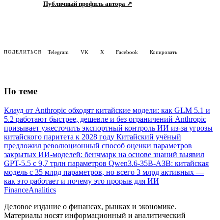
Telegram
VK
X
Facebook
Копировать
ПОДЕЛИТЬСЯ
По теме
Клауд от Anthropic обходят китайские модели: как GLM 5.1 и
5.2 работают быстрее, дешевле и без ограничений
Anthropic
призывает ужесточить экспортный контроль ИИ из-за угрозы
китайского паритета к 2028 году
Китайский учёный
предложил революционный способ оценки параметров
закрытых ИИ-моделей: бенчмарк на основе знаний выявил
GPT-5.5 с 9,7 трлн параметров
Qwen3.6-35B-A3B: китайская
модель с 35 млрд параметров, но всего 3 млрд активных —
как это работает и почему это прорыв для ИИ
Finance
Analitics
Деловое издание о финансах, рынках и экономике.
Материалы носят информационный и аналитический
характер.