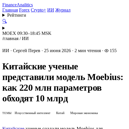
Finance
Analitics
Главная
Forex
Crypto+
ИИ
Журнал
Рейтинги
🔍
MOEX 09:30–18:45 MSK
/
главная
/
ИИ
ИИ
·
Сергей Перев
·
25 июня 2026
·
2 мин чтения
·
155
Китайские ученые
представили модель Moebius:
как 220 млн параметров
обходят 10 млрд
Искусственный интеллект
Китай
Мировая экономика
ТЕМЫ
Китайские
ученые создали модель Moebius для