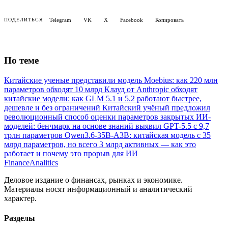
Telegram
VK
X
Facebook
Копировать
ПОДЕЛИТЬСЯ
По теме
Китайские ученые представили модель Moebius: как 220 млн
параметров обходят 10 млрд
Клауд от Anthropic обходят
китайские модели: как GLM 5.1 и 5.2 работают быстрее,
дешевле и без ограничений
Китайский учёный предложил
революционный способ оценки параметров закрытых ИИ-
моделей: бенчмарк на основе знаний выявил GPT-5.5 с 9,7
трлн параметров
Qwen3.6-35B-A3B: китайская модель с 35
млрд параметров, но всего 3 млрд активных — как это
работает и почему это прорыв для ИИ
Finance
Analitics
Деловое издание о финансах, рынках и экономике.
Материалы носят информационный и аналитический
характер.
Разделы
Forex