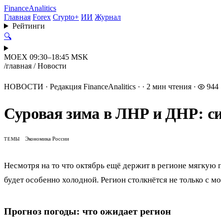
Finance
Analitics
Главная
Forex
Crypto+
ИИ
Журнал
Рейтинги
🔍
MOEX 09:30–18:45 MSK
/
главная
/
Новости
НОВОСТИ
·
Редакция FinanceAnalitics
·
·
2 мин чтения
·
944
Суровая зима в ЛНР и ДНР: си
Экономика России
ТЕМЫ
Несмотря на то что октябрь ещё держит в регионе мягкую 
будет особенно холодной. Регион столкнётся не только с м
Прогноз погоды: что ожидает регион