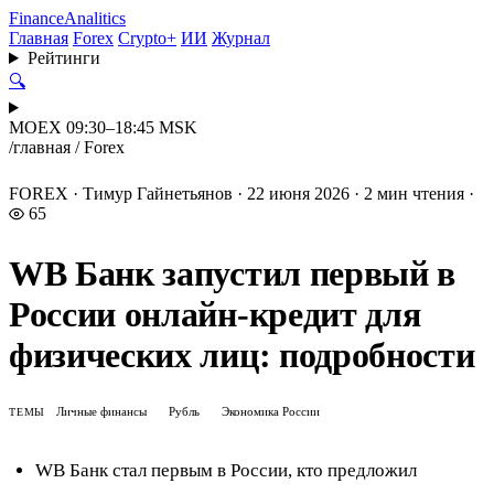
Finance
Analitics
Главная
Forex
Crypto+
ИИ
Журнал
Рейтинги
🔍
MOEX 09:30–18:45 MSK
/
главная
/
Forex
FOREX
·
Тимур Гайнетьянов
·
22 июня 2026
·
2 мин чтения
·
65
WB Банк запустил первый в
России онлайн-кредит для
физических лиц: подробности
Личные финансы
Рубль
Экономика России
ТЕМЫ
WB Банк стал первым в России, кто предложил