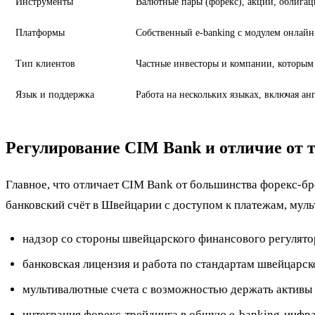
Инструменты
Валютные пары (форекс), акции, облига
Платформы
Собственный e-banking с модулем онлайн
Тип клиентов
Частные инвесторы и компании, которым 
Язык и поддержка
Работа на нескольких языках, включая а
Регулирование CIM Bank и отличие от
Главное, что отличает CIM Bank от большинства форекс-бр
банковский счёт в Швейцарии с доступом к платежам, мул
надзор со стороны швейцарского финансового регулято
банковская лицензия и работа по стандартам швейцарск
мультивалютные счета с возможностью держать активы 
интеграция форекс-трейдинга в общую e-banking-инфрас