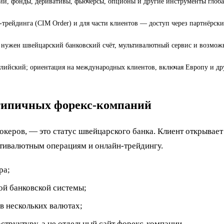
ции, фонды, деривативы, фьючерсы, опционы и другие инструменты глоб
-трейдинга (CIM Order) и для части клиентов — доступ через партнёрс
нужен швейцарский банковский счёт, мультивалютный сервис и возможн
нглийский; ориентация на международных клиентов, включая Европу и др
 типичных форекс-компаний
океров, — это статус швейцарского банка. Клиент открывает
ьтивалютным операциям и онлайн-трейдингу.
ра;
ой банковской системы;
в нескольких валютах;
труктуру, а не отдельный сайт форекс-компании.