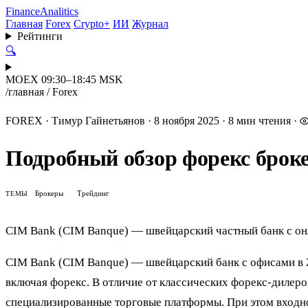
Finance
Analitics
Главная
Forex
Crypto+
ИИ
Журнал
Рейтинги
🔍
MOEX 09:30–18:45 MSK
/
главная
/
Forex
FOREX
·
Тимур Гайнетьянов
·
8 ноября 2025
·
8 мин чтения
·
Подробный обзор форекс броке
Брокеры
Трейдинг
ТЕМЫ
CIM Bank (CIM Banque) — швейцарский частный банк с он
CIM Bank (CIM Banque) — швейцарский банк с офисами в Ж
включая форекс. В отличие от классических форекс-дилеро
специализированные торговые платформы. При этом входно