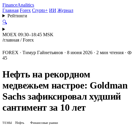
Finance
Analitics
Главная
Forex
Crypto+
ИИ
Журнал
Рейтинги
🔍
MOEX 09:30–18:45 MSK
/
главная
/
Forex
FOREX
·
Тимур Гайнетьянов
·
8 июня 2026
·
2 мин чтения
·
45
Нефть на рекордном
медвежьем настрое: Goldman
Sachs зафиксировал худший
сантимент за 10 лет
Нефть
Финансовые рынки
ТЕМЫ