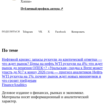
Хэппи»
Публичный профиль автора ↗
Telegram
VK
X
Facebook
Копировать
ПОДЕЛИТЬСЯ
По теме
Нефтяной кризис: запасы рухнули до критической отметки —
что ждет рынок?
Цены на нефть WTI рухнули на 4%: что ждет
рынок до решения ОПЕК+?
«Уральская» скидка к Brent может
упасть до $17 к концу 2026 года — прогноз аналитиков
Нефть
WTI рухнула на 1%: почему рынок ждет новых минимумов и
что грозит трейдерам
Finance
Analitics
Деловое издание о финансах, рынках и экономике.
Материалы носят информационный и аналитический
характер.