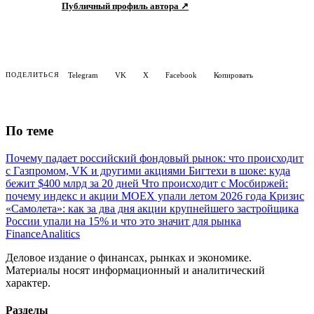
Telegram
VK
X
Facebook
Копировать
ПОДЕЛИТЬСЯ
По теме
Почему падает российский фондовый рынок: что происходит
с Газпромом, VK и другими акциями
Бигтехи в шоке: куда
бежит $400 млрд за 20 дней
Что происходит с Мосбиржей:
почему индекс и акции MOEX упали летом 2026 года
Кризис
«Самолета»: как за два дня акции крупнейшего застройщика
России упали на 15% и что это значит для рынка
Finance
Analitics
Деловое издание о финансах, рынках и экономике.
Материалы носят информационный и аналитический
характер.
Разделы