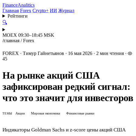
Finance
Analitics
Главная
Forex
Crypto+
ИИ
Журнал
Рейтинги
🔍
MOEX 09:30–18:45 MSK
/
главная
/
Forex
FOREX
·
Тимур Гайнетьянов
·
16 мая 2026
·
2 мин чтения
·
45
На рынке акций США
зафиксирован редкий сигнал:
что это значит для инвесторов
Акции
Мировая экономика
Финансовые рынки
ТЕМЫ
Индикаторы Goldman Sachs и z-score цены акций США