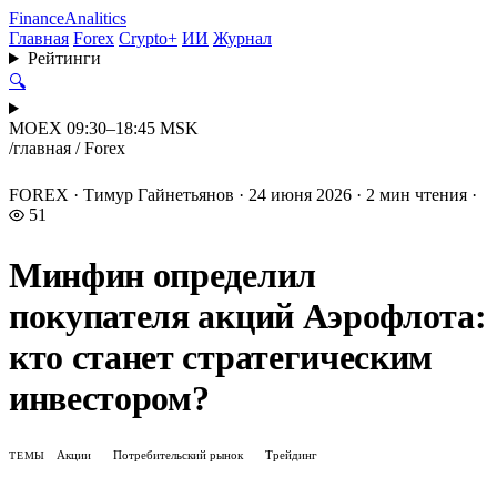
Finance
Analitics
Главная
Forex
Crypto+
ИИ
Журнал
Рейтинги
🔍
MOEX 09:30–18:45 MSK
/
главная
/
Forex
FOREX
·
Тимур Гайнетьянов
·
24 июня 2026
·
2 мин чтения
·
51
Минфин определил
покупателя акций Аэрофлота:
кто станет стратегическим
инвестором?
Акции
Потребительский рынок
Трейдинг
ТЕМЫ