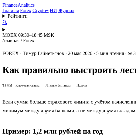
Finance
Analitics
Главная
Forex
Crypto+
ИИ
Журнал
Рейтинги
🔍
MOEX 09:30–18:45 MSK
/
главная
/
Forex
FOREX
·
Тимур Гайнетьянов
·
20 мая 2026
·
5 мин чтения
·
3
Как правильно выстроить лест
Ключевая ставка
Личные финансы
Налоги
ТЕМЫ
Если сумма больше страхового лимита с учётом начисленны
минимум между двумя банками, а не между двумя вкладами
Пример: 1,2 млн рублей на год