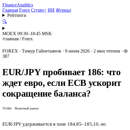
Finance
Analitics
Главная
Forex
Crypto+
ИИ
Журнал
Рейтинги
🔍
MOEX 09:30–18:45 MSK
/
главная
/
Forex
FOREX
·
Тимур Гайнетьянов
·
9 июня 2026
·
2 мин чтения
·
387
EUR/JPY пробивает 186: что
ждет евро, если ECB ускорит
сокращение баланса?
Валютный рынок
ТЕМЫ
EUR/JPY удерживается в зоне 184,85–185,10, но