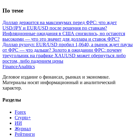
По теме
Доллар держится на максимумах перед ФРС: что ждет
USD/JPY и EUR/USD после решения по ставкам?
Инфляционные ожидания в США снизились, но остаются
высокими — что это значит для доллара и ставок ФРС?
Доллар рухнул: EUR/USD пробил 1,0640, а рынок ждет паузы
от ФРС — что дальше?
Золото в ожидании ФРС: почему
треугольник на графике XAUUSD может обернуться либо
ростом, либо падением цены
Finance
Analitics
Деловое издание о финансах, рынках и экономике.
Материалы носят информационный и аналитический
характер.
Разделы
Forex
Crypto+
ИИ
Журнал
Рейтинги