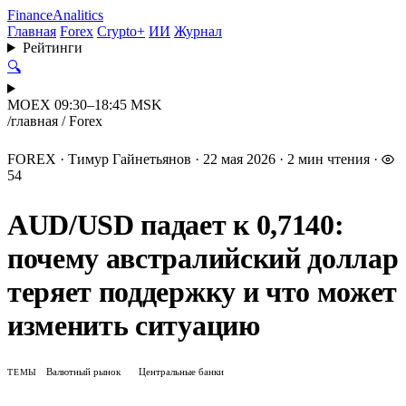
Finance
Analitics
Главная
Forex
Crypto+
ИИ
Журнал
Рейтинги
🔍
MOEX 09:30–18:45 MSK
/
главная
/
Forex
FOREX
·
Тимур Гайнетьянов
·
22 мая 2026
·
2 мин чтения
·
54
AUD/USD падает к 0,7140:
почему австралийский доллар
теряет поддержку и что может
изменить ситуацию
Валютный рынок
Центральные банки
ТЕМЫ