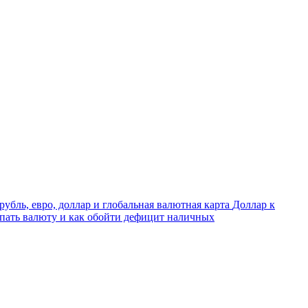
убль, евро, доллар и глобальная валютная карта
Доллар к
купать валюту и как обойти дефицит наличных