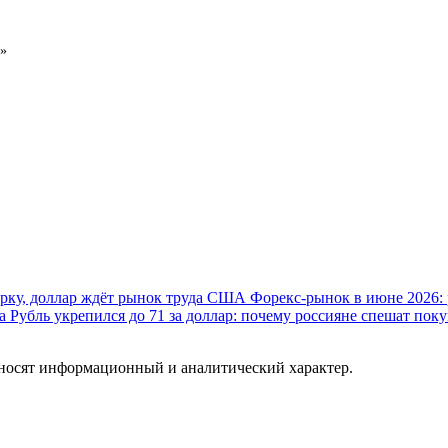
и»
орку, доллар ждёт рынок труда США
Форекс-рынок в июне 2026: р
а
Рубль укрепился до 71 за доллар: почему россияне спешат по
 носят информационный и аналитический характер.