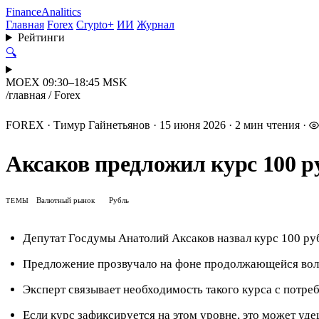
Finance
Analitics
Главная
Forex
Crypto+
ИИ
Журнал
Рейтинги
🔍
MOEX 09:30–18:45 MSK
/
главная
/
Forex
FOREX
·
Тимур Гайнетьянов
·
15 июня 2026
·
2 мин чтения
·
Аксаков предложил курс 100 ру
Валютный рынок
Рубль
ТЕМЫ
Депутат Госдумы Анатолий Аксаков назвал курс 100 р
Предложение прозвучало на фоне продолжающейся вола
Эксперт связывает необходимость такого курса с потре
Если курс зафиксируется на этом уровне, это может уд