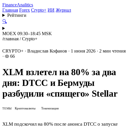
Finance
Analitics
Главная
Forex
Crypto+
ИИ
Журнал
Рейтинги
🔍
MOEX 09:30–18:45 MSK
/
главная
/
Crypto+
CRYPTO+
·
Владислав Кофанов
·
1 июня 2026
·
2 мин чтения
·
66
XLM взлетел на 80% за два
дня: DTCC и Бермуды
разбудили «спящего» Stellar
Криптовалюты
Токенизация
ТЕМЫ
XLM подскочил на 80% после анонса DTCC о запуске