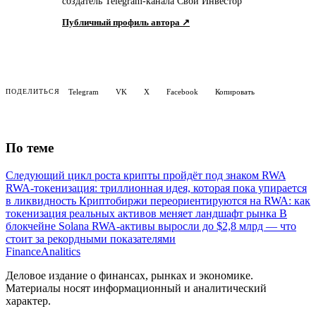
создатель Telegram-канала Свой Инвестор
Публичный профиль автора ↗
Telegram
VK
X
Facebook
Копировать
ПОДЕЛИТЬСЯ
По теме
Следующий цикл роста крипты пройдёт под знаком RWA
RWA-токенизация: триллионная идея, которая пока упирается
в ликвидность
Криптобиржи переориентируются на RWA: как
токенизация реальных активов меняет ландшафт рынка
В
блокчейне Solana RWA-активы выросли до $2,8 млрд — что
стоит за рекордными показателями
Finance
Analitics
Деловое издание о финансах, рынках и экономике.
Материалы носят информационный и аналитический
характер.