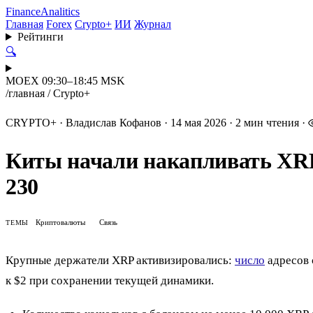
Finance
Analitics
Главная
Forex
Crypto+
ИИ
Журнал
Рейтинги
🔍
MOEX 09:30–18:45 MSK
/
главная
/
Crypto+
CRYPTO+
·
Владислав Кофанов
·
14 мая 2026
·
2 мин чтения
·
Киты начали накапливать XRP:
230
Криптовалюты
Связь
ТЕМЫ
Крупные держатели XRP активизировались:
число
адресов 
к $2 при сохранении текущей динамики.