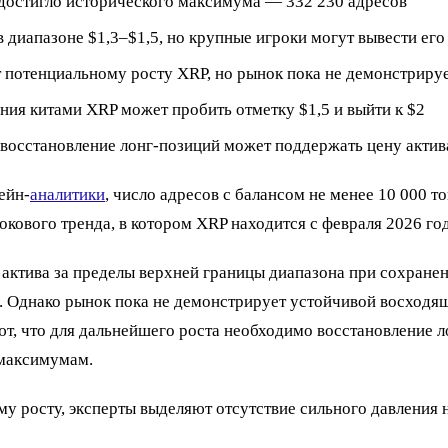
 достигло исторического максимума — 332 230 адресов
в диапазоне $1,3–$1,5, но крупные игроки могут вывести его 
т потенциальному росту XRP, но рынок пока не демонстриру
ния китами XRP может пробить отметку $1,5 и выйти к $2
о восстановление лонг-позиций может поддержать цену актив
ейн-
аналитики
, число адресов с балансом не менее 10 000 
окового тренда, в котором XRP находится с февраля 2026 год
ктива за пределы верхней границы диапазона при сохранен
а. Однако рынок пока не демонстрирует устойчивой восходя
т, что для дальнейшего роста необходимо восстановление л
 максимумам.
 росту, эксперты выделяют отсутствие сильного давления 