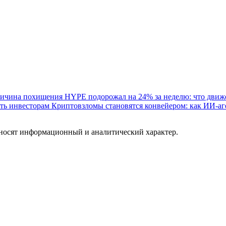
причина похищения
HYPE подорожал на 24% за неделю: что движе
ать инвесторам
Криптовзломы становятся конвейером: как ИИ-аге
 носят информационный и аналитический характер.