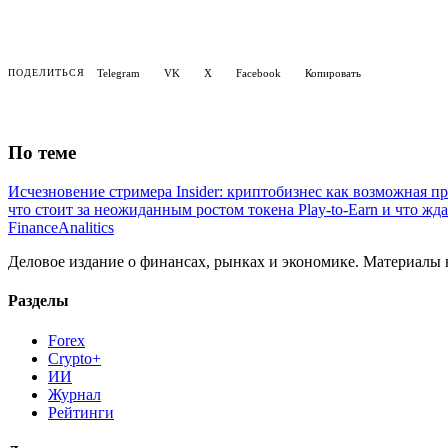
Telegram
VK
X
Facebook
Копировать
ПОДЕЛИТЬСЯ
По теме
Исчезновение стримера Insider: криптобизнес как возможная 
что стоит за неожиданным ростом токена Play-to-Earn и что жд
Finance
Analitics
Деловое издание о финансах, рынках и экономике. Материалы
Разделы
Forex
Crypto+
ИИ
Журнал
Рейтинги