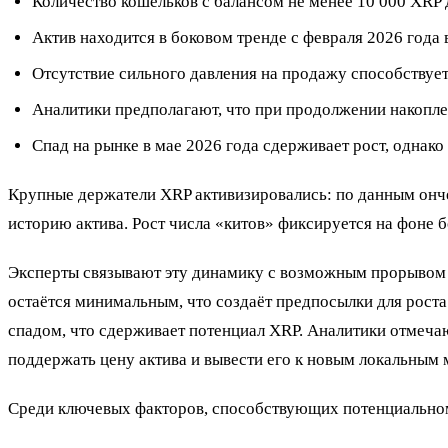
Количество кошельков с балансом не менее 10 000 XRP
Актив находится в боковом тренде с февраля 2026 года 
Отсутствие сильного давления на продажу способствуе
Аналитики предполагают, что при продолжении накопле
Спад на рынке в мае 2026 года сдерживает рост, однак
Крупные держатели XRP активизировались: по данным онч
историю актива. Рост числа «китов» фиксируется на фоне б
Эксперты связывают эту динамику с возможным прорывом а
остаётся минимальным, что создаёт предпосылки для рост
спадом, что сдерживает потенциал XRP. Аналитики отмечаю
поддержать цену актива и вывести его к новым локальным
Среди ключевых факторов, способствующих потенциальному