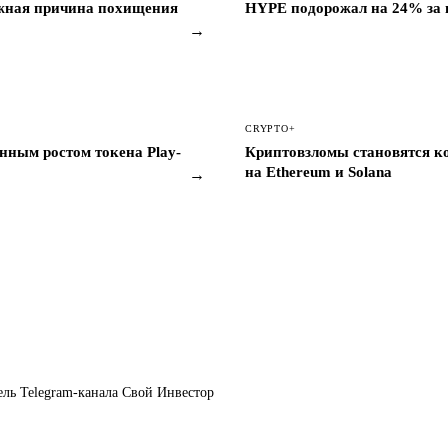
можная причина похищения
HYPE подорожал на 24% за н
→
CRYPTO+
нным ростом токена Play-
Криптовзломы становятся к
на Ethereum и Solana
→
ель Telegram-канала Свой Инвестор