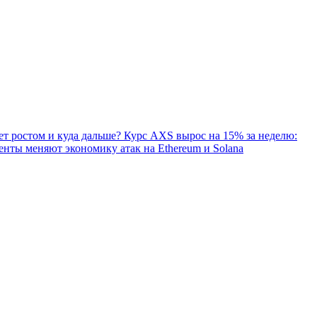
т ростом и куда дальше?
Курс AXS вырос на 15% за неделю:
нты меняют экономику атак на Ethereum и Solana