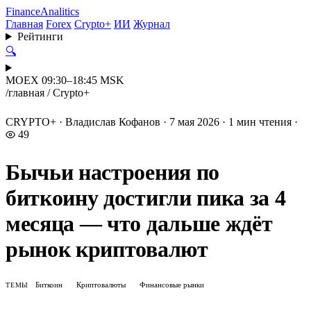
Finance
Analitics
Главная
Forex
Crypto+
ИИ
Журнал
Рейтинги
🔍
MOEX 09:30–18:45 MSK
/
главная
/
Crypto+
CRYPTO+
·
Владислав Кофанов
·
7 мая 2026
·
1 мин чтения
·
49
Бычьи настроения по
биткоину достигли пика за 4
месяца — что дальше ждёт
рынок криптовалют
Биткоин
Криптовалюты
Финансовые рынки
ТЕМЫ