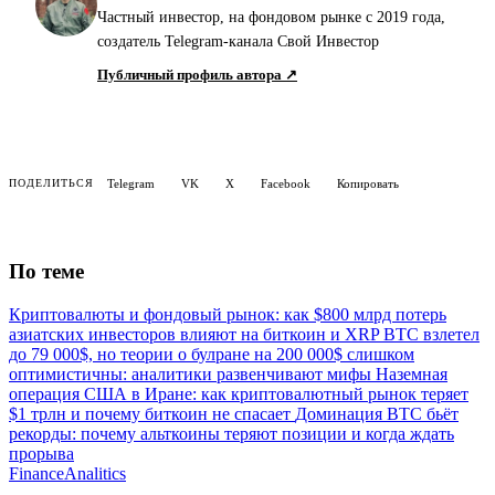
Частный инвестор, на фондовом рынке с 2019 года,
создатель Telegram-канала Свой Инвестор
Публичный профиль автора ↗
Telegram
VK
X
Facebook
Копировать
ПОДЕЛИТЬСЯ
По теме
Криптовалюты и фондовый рынок: как $800 млрд потерь
азиатских инвесторов влияют на биткоин и XRP
BTC взлетел
до 79 000$, но теории о булране на 200 000$ слишком
оптимистичны: аналитики развенчивают мифы
Наземная
операция США в Иране: как криптовалютный рынок теряет
$1 трлн и почему биткоин не спасает
Доминация BTC бьёт
рекорды: почему альткоины теряют позиции и когда ждать
прорыва
Finance
Analitics